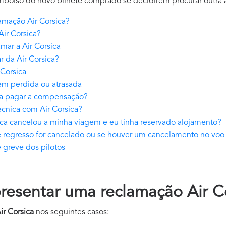
mbolso do novo bilhete comprado se decidirem procurar outra al
mação Air Corsica?
ir Corsica?
mar a Air Corsica
 da Air Corsica?
 Corsica
em perdida ou atrasada
 a pagar a compensação?
cnica com Air Corsica?
ica cancelou a minha viagem e eu tinha reservado alojamento?
e regresso for cancelado ou se houver um cancelamento no voo
 greve dos pilotos
esentar uma reclamação Air Co
ir Corsica
nos seguintes casos: