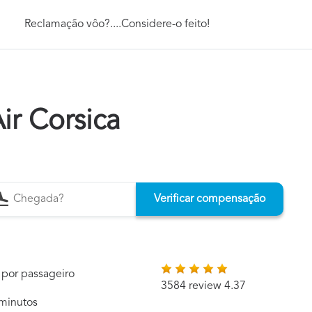
Reclamação vôo?....Considere-o feito!
ir Corsica
Verificar compensação
 por passageiro
3584 review 4.37
minutos