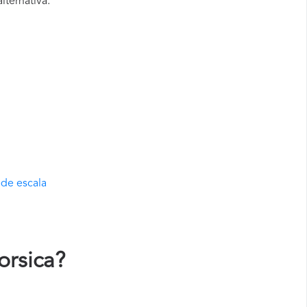
ternativa.
 de escala
rsica?