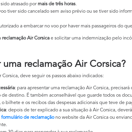
r sido atrasado por
mais de três horas
.
 voo tiver sido cancelado sem aviso prévio ou se tiver sido in
 autorizado a embarcar no voo por haver mais passageiros do que
a
reclamação Air Corsica
e solicitar uma indemnização pelo inc
 uma reclamação Air Corsica?
 Corsica, deve seguir os passos abaixo indicados:
essária
: para apresentar uma reclamação Air Corsica, precisará
o de destino. É também aconselhável que guarde todos os doc
 o bilhete e os recibos das despesas adicionais que teve de pa
ica
: depois de ter explicado a sua situação à Air Corsica, deve
o
formulário de reclamação
no website da Air Corsica ou envian
nte.