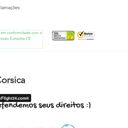
eclamações
tá em conformidade com o
ssão Européia CE
orsica