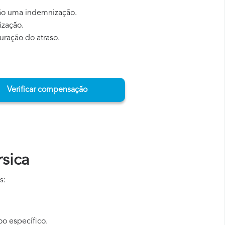
e-ão uma indemnização.
ização.
ração do atraso.
Verificar compensação
sica
s:
oo específico.