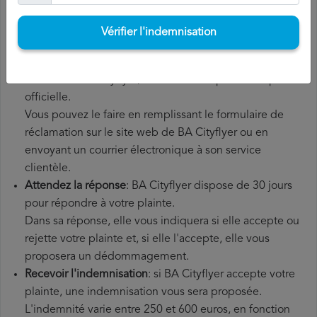
supplémentaires que vous avez éventuellement dû
payer.
Vérifier l'indemnisation
Déposer une
demande de remboursement BA
Cityflyer
: une fois que vous avez expliqué votre
situation à BA Cityflyer, vous devez déposer une plainte
officielle.
Vous pouvez le faire en remplissant le formulaire de
réclamation sur le site web de BA Cityflyer ou en
envoyant un courrier électronique à son service
clientèle.
Attendez la réponse
: BA Cityflyer dispose de 30 jours
pour répondre à votre plainte.
Dans sa réponse, elle vous indiquera si elle accepte ou
rejette votre plainte et, si elle l'accepte, elle vous
proposera un dédommagement.
Recevoir l'indemnisation
: si BA Cityflyer accepte votre
plainte, une indemnisation vous sera proposée.
L'indemnité varie entre 250 et 600 euros, en fonction