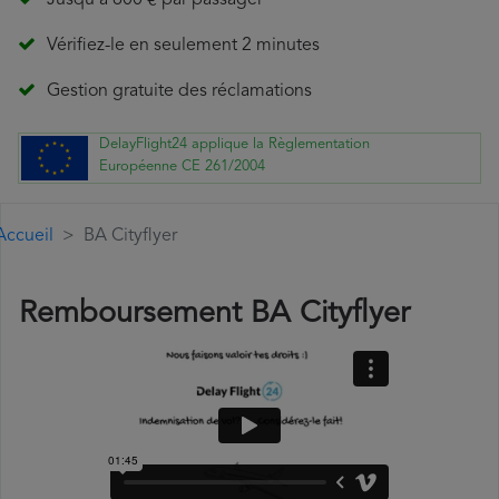
Jusqu'à 600 € par passager
Vérifiez-le en seulement 2 minutes
Gestion gratuite des réclamations
DelayFlight24 applique la Règlementation
Européenne CE 261/2004
Accueil
BA Cityflyer
Remboursement BA Cityflyer