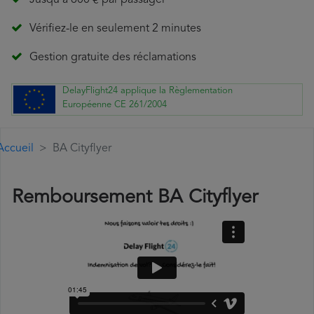
Jusqu'à 600 € par passager
Vérifiez-le en seulement 2 minutes
Gestion gratuite des réclamations
DelayFlight24 applique la Règlementation
Européenne CE 261/2004
Accueil
BA Cityflyer
Remboursement BA Cityflyer