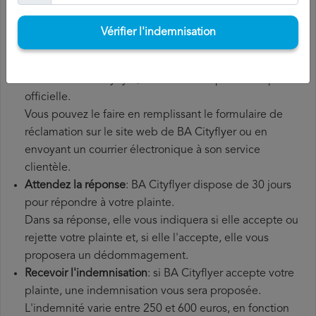
supplémentaires que vous avez éventuellement dû
payer.
Vérifier l'indemnisation
Déposer une
demande de remboursement BA
Cityflyer
: une fois que vous avez expliqué votre
situation à BA Cityflyer, vous devez déposer une plainte
officielle.
Vous pouvez le faire en remplissant le formulaire de
réclamation sur le site web de BA Cityflyer ou en
envoyant un courrier électronique à son service
clientèle.
Attendez la réponse
: BA Cityflyer dispose de 30 jours
pour répondre à votre plainte.
Dans sa réponse, elle vous indiquera si elle accepte ou
rejette votre plainte et, si elle l'accepte, elle vous
proposera un dédommagement.
Recevoir l'indemnisation
: si BA Cityflyer accepte votre
plainte, une indemnisation vous sera proposée.
L'indemnité varie entre 250 et 600 euros, en fonction