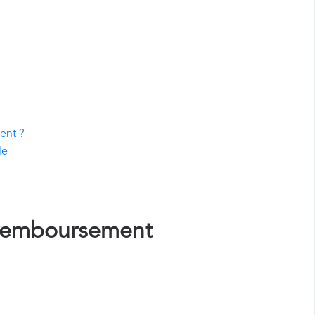
ent ?
le
remboursement