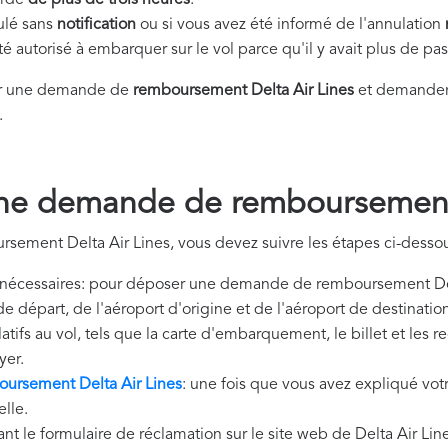
tardé
de plus de trois heures
.
nulé sans
notification
ou si vous avez été informé de l'annulation
été autorisé à embarquer sur le vol parce qu'il y avait plus de p
er une demande de
remboursement Delta Air Lines
et demander 
.
ne demande de remboursement 
sement Delta Air Lines, vous devez suivre les étapes ci-desso
nécessaires: pour déposer une demande de remboursement Delt
de départ, de l'aéroport d'origine et de l'aéroport de destinat
tifs au vol, tels que la carte d'embarquement, le billet et les 
yer.
rsement Delta Air Lines
: une fois que vous avez expliqué votr
lle.
nt le formulaire de réclamation sur le site web de Delta Air Lin