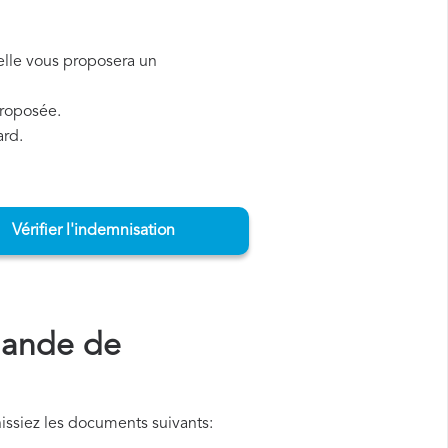
, elle vous proposera un
proposée.
ard.
Vérifier l'indemnisation
mande de
issiez les documents suivants: