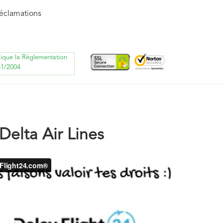
réclamations
lique la Règlementation
61/2004
elta Air Lines