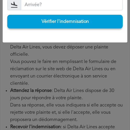
conserver tous les documents relatifs au vol, tels que la
carte d'embarquement, le billet et les reçus des frais
supplémentaires que vous avez éventuellement dû
Vérifier l'indemnisation
payer.
Déposer une
demande de remboursement Delta Air
Lines
: une fois que vous avez expliqué votre situation à
Delta Air Lines, vous devez déposer une plainte
officielle.
Vous pouvez le faire en remplissant le formulaire de
réclamation sur le site web de Delta Air Lines ou en
envoyant un courrier électronique à son service
clientèle.
Attendez la réponse
: Delta Air Lines dispose de 30
jours pour répondre à votre plainte.
Dans sa réponse, elle vous indiquera si elle accepte ou
rejette votre plainte et, si elle l'accepte, elle vous
proposera un dédommagement.
Recevoir l'indemnisation
: si Delta Air Lines accepte