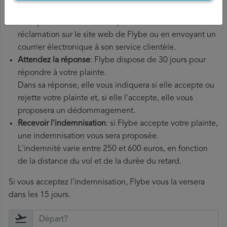
vous devez déposer une plainte officielle.
Vous pouvez le faire en remplissant le formulaire de
réclamation sur le site web de Flybe ou en envoyant un
courrier électronique à son service clientèle.
Attendez la réponse
: Flybe dispose de 30 jours pour
répondre à votre plainte.
Dans sa réponse, elle vous indiquera si elle accepte ou
rejette votre plainte et, si elle l'accepte, elle vous
proposera un dédommagement.
Recevoir l'indemnisation
: si Flybe accepte votre plainte,
une indemnisation vous sera proposée.
L'indemnité varie entre 250 et 600 euros, en fonction
de la distance du vol et de la durée du retard.
Si vous acceptez l'indemnisation, Flybe vous la versera
dans les 15 jours.