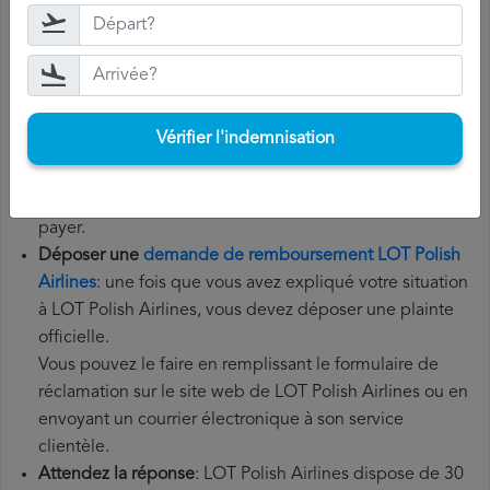
Rassemblez tous les documents
nécessaires: pour
déposer une demande de remboursement LOT Polish
Airlines, vous aurez besoin de votre numéro de vol, de
la date de départ, de l'aéroport d'origine et de
l'aéroport de destination. Il est également recommandé
Vérifier l'indemnisation
de conserver tous les documents relatifs au vol, tels que
la carte d'embarquement, le billet et les reçus des frais
supplémentaires que vous avez éventuellement dû
payer.
Déposer une
demande de remboursement LOT Polish
Airlines
: une fois que vous avez expliqué votre situation
à LOT Polish Airlines, vous devez déposer une plainte
officielle.
Vous pouvez le faire en remplissant le formulaire de
réclamation sur le site web de LOT Polish Airlines ou en
envoyant un courrier électronique à son service
clientèle.
Attendez la réponse
: LOT Polish Airlines dispose de 30