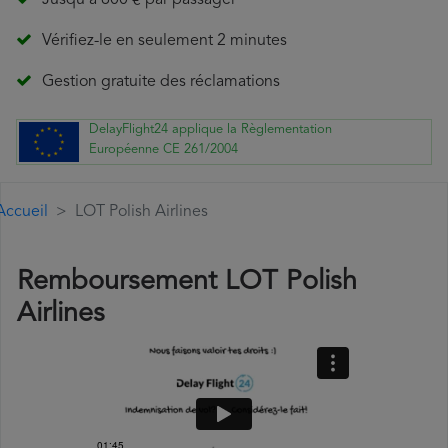
Jusqu'à 600 € par passager
Vérifiez-le en seulement 2 minutes
Gestion gratuite des réclamations
DelayFlight24 applique la Règlementation
Européenne CE 261/2004
Accueil
LOT Polish Airlines
Remboursement LOT Polish
Airlines