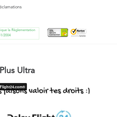
réclamations
lique la Règlementation
61/2004
lus Ultra