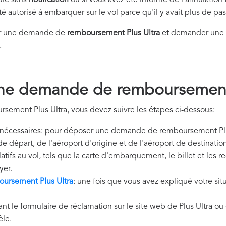
nulé sans
notification
ou si vous avez été informé de l'annulation
été autorisé à embarquer sur le vol parce qu'il y avait plus de p
er une demande de
remboursement Plus Ultra
et demander une i
.
ne demande de remboursement 
sement Plus Ultra, vous devez suivre les étapes ci-dessous:
nécessaires: pour déposer une demande de remboursement Plus
de départ, de l'aéroport d'origine et de l'aéroport de destinat
tifs au vol, tels que la carte d'embarquement, le billet et les 
yer.
ursement Plus Ultra
: une fois que vous avez expliqué votre sit
nt le formulaire de réclamation sur le site web de Plus Ultra ou
èle.