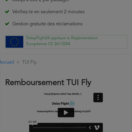
Jusqu'à 600 € par passager
Vérifiez-le en seulement 2 minutes
Gestion gratuite des réclamations
DelayFlight24 applique la Règlementation
Européenne CE 261/2004
Accueil
TUI Fly
Remboursement TUI Fly