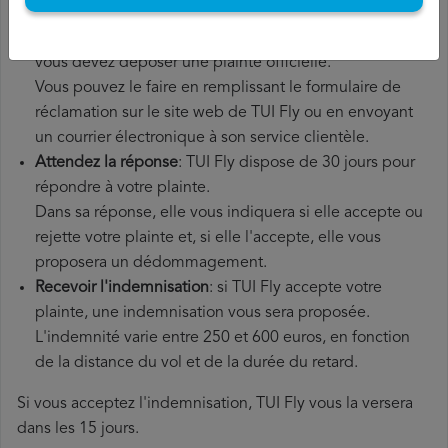
Déposer une
demande de remboursement TUI Fly
: une
fois que vous avez expliqué votre situation à TUI Fly,
vous devez déposer une plainte officielle.
Vous pouvez le faire en remplissant le formulaire de
réclamation sur le site web de TUI Fly ou en envoyant
un courrier électronique à son service clientèle.
Attendez la réponse
: TUI Fly dispose de 30 jours pour
répondre à votre plainte.
Dans sa réponse, elle vous indiquera si elle accepte ou
rejette votre plainte et, si elle l'accepte, elle vous
proposera un dédommagement.
Recevoir l'indemnisation
: si TUI Fly accepte votre
plainte, une indemnisation vous sera proposée.
L'indemnité varie entre 250 et 600 euros, en fonction
de la distance du vol et de la durée du retard.
Si vous acceptez l'indemnisation, TUI Fly vous la versera
dans les 15 jours.