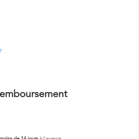
?
remboursement