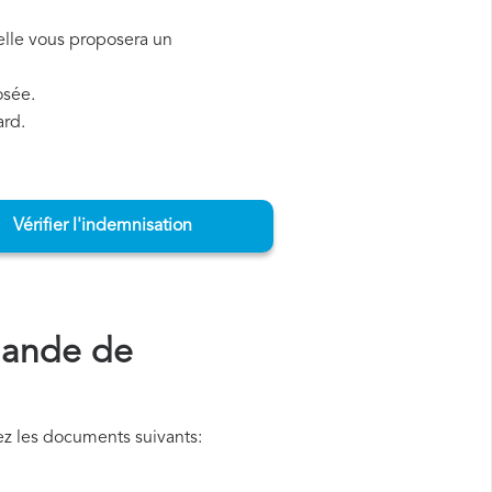
, elle vous proposera un
osée.
ard.
Vérifier l'indemnisation
mande de
z les documents suivants: