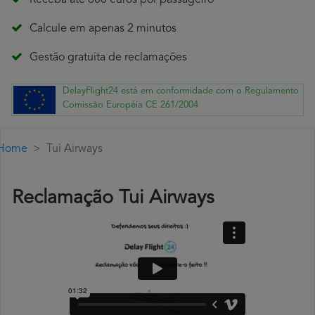
Receba até 600 euros por passageiro
Calcule em apenas 2 minutos
Gestão gratuita de reclamações
DelayFlight24 está em conformidade com o Regulamento
Comissão Européia CE 261/2004
Home
Tui Airways
Reclamação Tui Airways