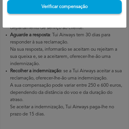
apresentar uma reclamação formal. Poderá fazê-lo
Verificar compensação
através do
formulário de reclamação
no website da Tui
Airways ou enviando um e-mail para o seu
departamento de serviço ao cliente.
Aguarde a resposta
: Tui Airways tem 30 dias para
responder à sua reclamação.
Na sua resposta, informarão se aceitam ou rejeitam a
sua queixa e, se a aceitarem, oferecer-lhe-ão uma
indemnização.
Recolher a indemnização
: se a Tui Airways aceitar a sua
reclamação, oferecer-lhe-ão uma indemnização.
A sua compensação pode variar entre 250 e 600 euros,
dependendo da distância do voo e da duração do
atraso.
Se aceitar a indemnização, Tui Airways paga-lhe no
prazo de 15 dias.