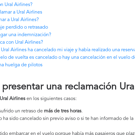
 Ural Airlines?
amar a Ural Airlines
r a Ural Airlines?
aje perdido o retrasado
pagar una indemnización?
a con Ural Airlines?
ral Airlines ha cancelado mi viaje y había realizado una reser
vuelo de vuelta es cancelado o hay una cancelación en el vuelo d
na huelga de pilotos
resentar una reclamación Ural
ral Airlines
en los siguientes casos:
 sufrido un retraso de
más de tres horas
.
elo ha sido cancelado sin previo aviso o si te han informado de l
itido embarcar en el vuelo porque había más pasajeros que plaz