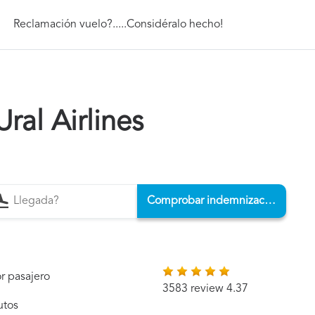
Reclamación vuelo?.....Considéralo hecho!
ral Airlines
Comprobar indemnización
r pasajero
3583 review 4.37
utos