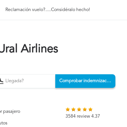
Reclamación vuelo?.....Considéralo hecho!
ral Airlines
Comprobar indemnización
r pasajero
3584 review 4.37
utos