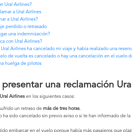
 Ural Airlines?
amar a Ural Airlines
r a Ural Airlines?
aje perdido o retrasado
pagar una indemnización?
a con Ural Airlines?
ral Airlines ha cancelado mi viaje y había realizado una reser
vuelo de vuelta es cancelado o hay una cancelación en el vuelo d
na huelga de pilotos
resentar una reclamación Ural
ral Airlines
en los siguientes casos:
 sufrido un retraso de
más de tres horas
.
elo ha sido cancelado sin previo aviso o si te han informado de l
itido embarcar en el vuelo porque había más pasajeros que plaz