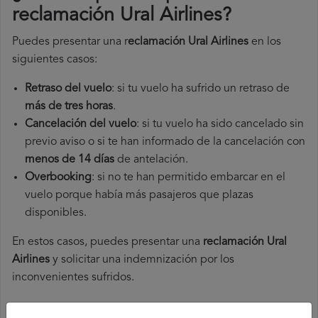
reclamación Ural Airlines
?
Puedes presentar una r
eclamación Ural Airlines
en los
siguientes casos:
Retraso del vuelo
: si tu vuelo ha sufrido un retraso de
más de tres horas
.
Cancelación del vuelo
: si tu vuelo ha sido cancelado sin
previo aviso o si te han informado de la cancelación con
menos de 14 días
de antelación.
Overbooking
: si no te han permitido embarcar en el
vuelo porque había más pasajeros que plazas
disponibles.
En estos casos, puedes presentar una
reclamación Ural
Airlines​
y solicitar una indemnización por los
inconvenientes sufridos.