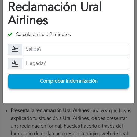
¿Cómo presentar una reclamación
Reclamación Ural
Ural Airlines
?
Airlines
Para presentar una reclamación Ural Airlines, debes seguir
los siguientes pasos:
Calcula en solo 2 minutos
Reúne toda la documentación necesaria
: para presentar
una reclamación Ural Airlines, necesitarás el número de
tu vuelo, la fecha de salida, el aeropuerto de origen y el
aeropuerto de destino. También es recomendable que
guardes todos los documentos relacionados con el
Comprobar indemnización
vuelo, como la tarjeta de embarque, el billete y los
recibos de gastos adicionales que hayas tenido que
hacer.
Presenta la reclamación Ural Airlines
: una vez que hayas
explicado tu situación a Ural Airlines, debes presentar
una reclamación formal. Puedes hacerlo a través del
formulario de reclamaciones de la página web de Ural