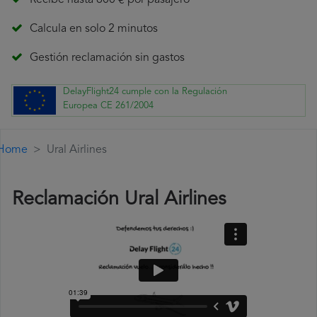
Recibe hasta 600 € por pasajero
Calcula en solo 2 minutos
Gestión reclamación sin gastos
DelayFlight24 cumple con la Regulación
Europea CE 261/2004
Home
Ural Airlines
Reclamación Ural Airlines