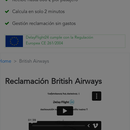
Recibe hasta 600 € por pasajero
Calcula en solo 2 minutos
Gestión reclamación sin gastos
DelayFlight24 cumple con la Regulación
Europea CE 261/2004
Home
British Airways
Reclamación British Airways