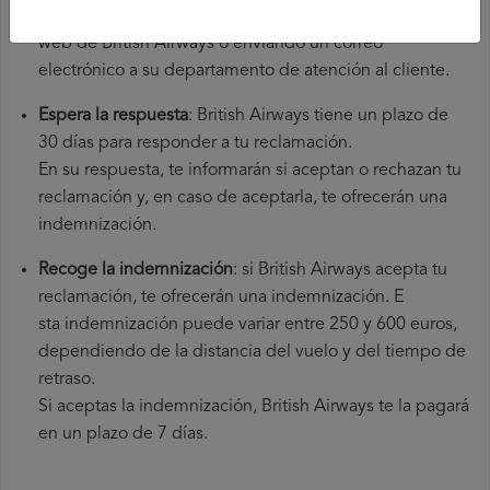
través del formulario de reclamaciones de la página
web de British Airways o enviando un correo
electrónico a su departamento de atención al cliente.
Espera la respuesta
: British Airways tiene un plazo de
30 días para responder a tu reclamación.
En su respuesta, te informarán si aceptan o rechazan tu
reclamación y, en caso de aceptarla, te ofrecerán una
indemnización.
Recoge la indemnización
: si British Airways acepta tu
reclamación, te ofrecerán una indemnización. E
sta indemnización puede variar entre 250 y 600 euros,
dependiendo de la distancia del vuelo y del tiempo de
retraso.
Si aceptas la indemnización, British Airways te la pagará
en un plazo de 7 días.