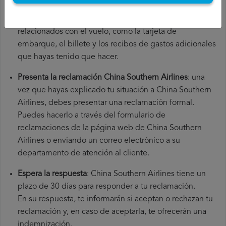
origen y el aeropuerto de destino. También es
recomendable que guardes todos los documentos
relacionados con el vuelo, como la tarjeta de
embarque, el billete y los recibos de gastos adicionales
que hayas tenido que hacer.
Presenta la reclamación China Southern Airlines
: una
vez que hayas explicado tu situación a China Southern
Airlines, debes presentar una reclamación formal.
Puedes hacerlo a través del formulario de
reclamaciones de la página web de China Southern
Airlines o enviando un correo electrónico a su
departamento de atención al cliente.
Espera la respuesta
: China Southern Airlines tiene un
plazo de 30 días para responder a tu reclamación.
En su respuesta, te informarán si aceptan o rechazan tu
reclamación y, en caso de aceptarla, te ofrecerán una
indemnización.