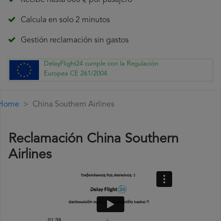
Recibe hasta 600 € por pasajero
Calcula en solo 2 minutos
Gestión reclamación sin gastos
DelayFlight24 cumple con la Regulación
Europea CE 261/2004
Home
China Southern Airlines
Reclamación China Southern
Airlines