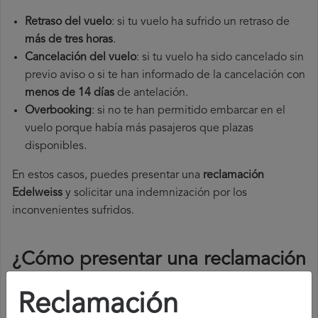
Retraso del vuelo
: si tu vuelo ha sufrido un retraso de
más de tres horas
.
Cancelación del vuelo
: si tu vuelo ha sido cancelado sin
previo aviso o si te han informado de la cancelación con
menos de 14 días
de antelación.
Overbooking
: si no te han permitido embarcar en el
vuelo porque había más pasajeros que plazas
disponibles.
En estos casos, puedes presentar una
reclamación
Edelweiss​
y solicitar una indemnización por los
inconvenientes sufridos.
¿Cómo presentar una reclamación
Edelweiss
?
Reclamación
Para presentar una reclamación Edelweiss, debes seguir