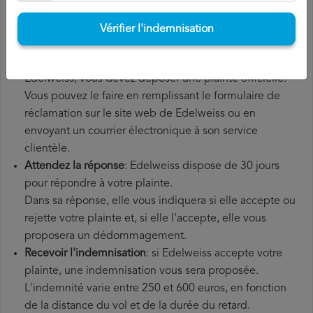
supplémentaires que vous avez éventuellement dû
payer.
Vérifier l'indemnisation
Déposer une
demande de remboursement Edelweiss
:
une fois que vous avez expliqué votre situation à
Edelweiss, vous devez déposer une plainte officielle.
Vous pouvez le faire en remplissant le formulaire de
réclamation sur le site web de Edelweiss ou en
envoyant un courrier électronique à son service
clientèle.
Attendez la réponse
: Edelweiss dispose de 30 jours
pour répondre à votre plainte.
Dans sa réponse, elle vous indiquera si elle accepte ou
rejette votre plainte et, si elle l'accepte, elle vous
proposera un dédommagement.
Recevoir l'indemnisation
: si Edelweiss accepte votre
plainte, une indemnisation vous sera proposée.
L'indemnité varie entre 250 et 600 euros, en fonction
de la distance du vol et de la durée du retard.