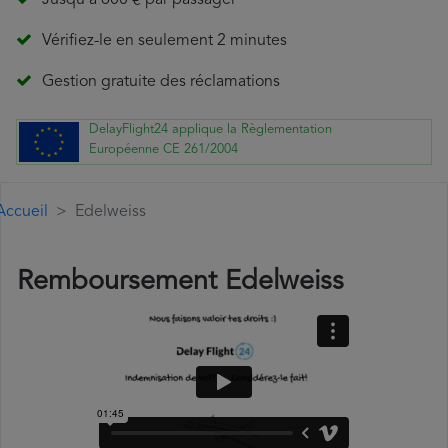
Jusqu'à 600 € par passager
Vérifiez-le en seulement 2 minutes
Gestion gratuite des réclamations
DelayFlight24 applique la Règlementation
Européenne CE 261/2004
Accueil
Edelweiss
Remboursement Edelweiss