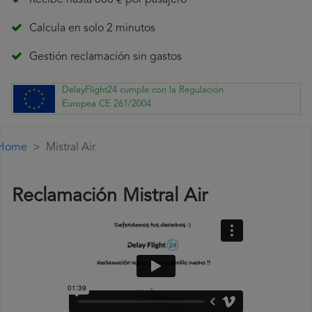
Recibe hasta 600 € por pasajero
Calcula en solo 2 minutos
Gestión reclamación sin gastos
DelayFlight24 cumple con la Regulación
Europea CE 261/2004
Home
Mistral Air
Reclamación Mistral Air