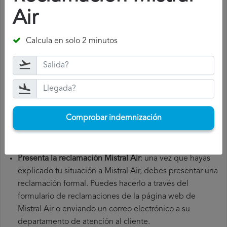
Air
Para presentar una reclamación Mistral Air, debes seguir
los siguientes pasos:
Calcula en solo 2 minutos
Reúne toda la documentación necesaria
: para presentar
una reclamación Mistral Air, necesitarás el número de tu
vuelo, la fecha de salida, el aeropuerto de origen y el
aeropuerto de destino. También es recomendable que
guardes todos los documentos relacionados con el
vuelo, como la tarjeta de embarque, el billete y los
Comprobar indemnización
recibos de gastos adicionales que hayas tenido que
hacer.
Presenta la reclamación Mistral Air
: una vez que hayas
explicado tu situación a Mistral Air, debes presentar una
reclamación formal. Puedes hacerlo a través del
formulario de reclamaciones de la página web de
Mistral Air o enviando un correo electrónico a su
departamento de atención al cliente.