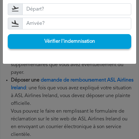
Rassemblez tous les documents
nécessaires: pour
déposer une demande de remboursement ASL Airlines
Ireland, vous aurez besoin de votre numéro de vol, de
la date de départ, de l'aéroport d'origine et de
Vérifier l'indemnisation
l'aéroport de destination. Il est également recommandé
de conserver tous les documents relatifs au vol, tels que
la carte d'embarquement, le billet et les reçus des frais
supplémentaires que vous avez éventuellement dû
payer.
Déposer une
demande de remboursement ASL Airlines
Ireland
: une fois que vous avez expliqué votre situation
à ASL Airlines Ireland, vous devez déposer une plainte
officielle.
Vous pouvez le faire en remplissant le formulaire de
réclamation sur le site web de ASL Airlines Ireland ou
en envoyant un courrier électronique à son service
clientèle.