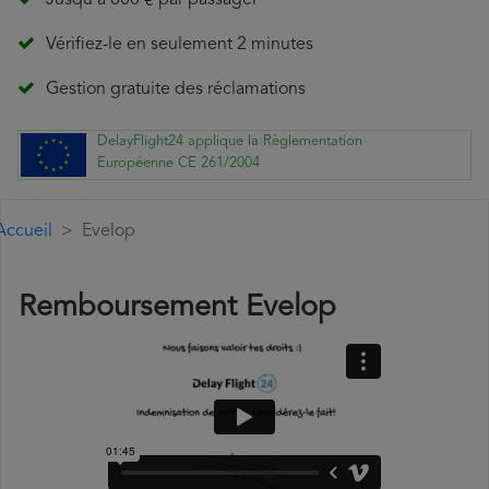
Jusqu'à 600 € par passager
Vérifiez-le en seulement 2 minutes
Gestion gratuite des réclamations
DelayFlight24 applique la Règlementation
Européenne CE 261/2004
Accueil
Evelop
Remboursement Evelop