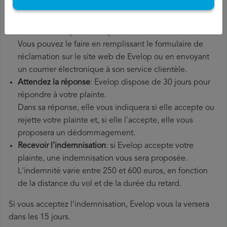
Déposer une
demande de remboursement Evelop
: une
fois que vous avez expliqué votre situation à Evelop,
vous devez déposer une plainte officielle.
Vous pouvez le faire en remplissant le formulaire de
réclamation sur le site web de Evelop ou en envoyant
un courrier électronique à son service clientèle.
Attendez la réponse
: Evelop dispose de 30 jours pour
répondre à votre plainte.
Dans sa réponse, elle vous indiquera si elle accepte ou
rejette votre plainte et, si elle l'accepte, elle vous
proposera un dédommagement.
Recevoir l'indemnisation
: si Evelop accepte votre
plainte, une indemnisation vous sera proposée.
L'indemnité varie entre 250 et 600 euros, en fonction
de la distance du vol et de la durée du retard.
Si vous acceptez l'indemnisation, Evelop vous la versera
dans les 15 jours.