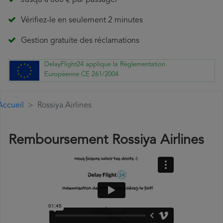
Jusqu'à 600 € par passager
Vérifiez-le en seulement 2 minutes
Gestion gratuite des réclamations
DelayFlight24 applique la Règlementation
Européenne CE 261/2004
Accueil
Rossiya Airlines
Remboursement Rossiya Airlines