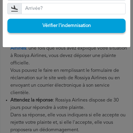
l'aéroport de destination. Il est également recommandé
de conserver tous les documents relatifs au vol, tels que
la carte d'embarquement, le billet et les reçus des frais
Vérifier l'indemnisation
supplémentaires que vous avez éventuellement dû
payer.
Déposer une
demande de remboursement Rossiya
Airlines
: une fois que vous avez expliqué votre situation
à Rossiya Airlines, vous devez déposer une plainte
officielle.
Vous pouvez le faire en remplissant le formulaire de
réclamation sur le site web de Rossiya Airlines ou en
envoyant un courrier électronique à son service
clientèle.
Attendez la réponse
: Rossiya Airlines dispose de 30
jours pour répondre à votre plainte.
Dans sa réponse, elle vous indiquera si elle accepte ou
rejette votre plainte et, si elle l'accepte, elle vous
proposera un dédommagement.