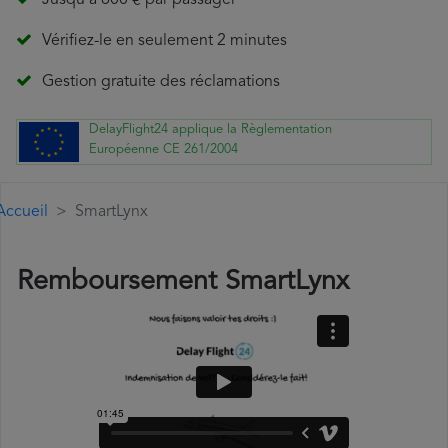
Jusqu'à 600 € par passager
Vérifiez-le en seulement 2 minutes
Gestion gratuite des réclamations
DelayFlight24 applique la Règlementation
Européenne CE 261/2004
Accueil
SmartLynx
Remboursement SmartLynx