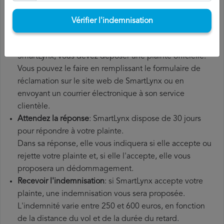
supplémentaires que vous avez éventuellement dû
payer.
Vérifier l'indemnisation
Déposer une
demande de remboursement SmartLynx
:
une fois que vous avez expliqué votre situation à
SmartLynx, vous devez déposer une plainte officielle.
Vous pouvez le faire en remplissant le formulaire de
réclamation sur le site web de SmartLynx ou en
envoyant un courrier électronique à son service
clientèle.
Attendez la réponse
: SmartLynx dispose de 30 jours
pour répondre à votre plainte.
Dans sa réponse, elle vous indiquera si elle accepte ou
rejette votre plainte et, si elle l'accepte, elle vous
proposera un dédommagement.
Recevoir l'indemnisation
: si SmartLynx accepte votre
plainte, une indemnisation vous sera proposée.
L'indemnité varie entre 250 et 600 euros, en fonction
de la distance du vol et de la durée du retard.