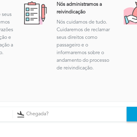
Nós administramos a
reivindicação
 seus
emos
Nós cuidamos de tudo.
 razões
Cuidaremos de reclamar
ação e
seus direitos como
ação a
passageiro e o
o.
informaremos sobre o
andamento do processo
de reivindicação.