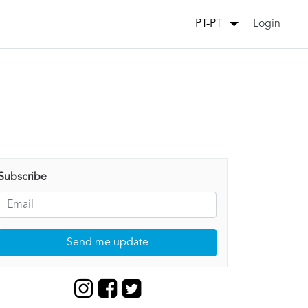
Login
PT-PT
Subscribe
Send me update