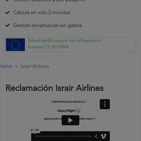
Recibe hasta 600 € por pasajero
Calcula en solo 2 minutos
Gestión reclamación sin gastos
DelayFlight24 cumple con la Regulación
Europea CE 261/2004
Home
Israir Airlines
Reclamación Israir Airlines