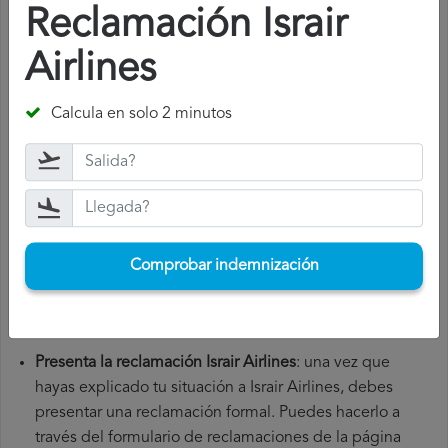
¿Cómo presentar una reclamación
Reclamación Israir
Israir Airlines
?
Airlines
Para presentar una reclamación Israir Airlines, debes
seguir los siguientes pasos:
Calcula en solo 2 minutos
Reúne toda la documentación necesaria
: para presentar
una reclamación Israir Airlines, necesitarás el número de
tu vuelo, la fecha de salida, el aeropuerto de origen y el
aeropuerto de destino. También es recomendable que
guardes todos los documentos relacionados con el
Comprobar indemnización
vuelo, como la tarjeta de embarque, el billete y los
recibos de gastos adicionales que hayas tenido que
hacer.
Presenta la reclamación Israir Airlines
: una vez que
hayas explicado tu situación a Israir Airlines, debes
presentar una reclamación formal. Puedes hacerlo a
través del formulario de reclamaciones de la página