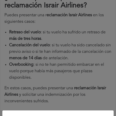
reclamación Israir Airlines
?
Puedes presentar una r
eclamación Israir Airlines
en los
siguientes casos:
Retraso del vuelo
: si tu vuelo ha sufrido un retraso de
más de tres horas
.
Cancelación del vuelo
: si tu vuelo ha sido cancelado sin
previo aviso o si te han informado de la cancelación con
menos de 14 días
de antelación.
Overbooking
: si no te han permitido embarcar en el
vuelo porque había más pasajeros que plazas
disponibles.
En estos casos, puedes presentar una
reclamación Israir
Airlines​
y solicitar una indemnización por los
inconvenientes sufridos.