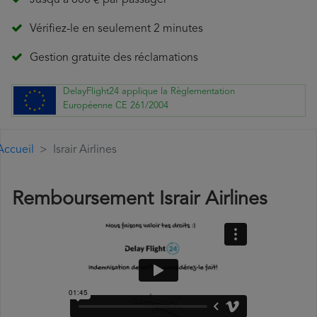
Jusqu'à 600 € par passager
Vérifiez-le en seulement 2 minutes
Gestion gratuite des réclamations
DelayFlight24 applique la Règlementation
Européenne CE 261/2004
Accueil
Israir Airlines
Remboursement Israir Airlines