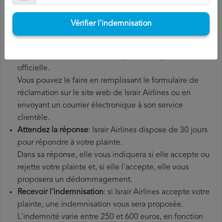
supplémentaires que vous avez éventuellement dû
payer.
Vérifier l'indemnisation
Déposer une
demande de remboursement Israir
Airlines
: une fois que vous avez expliqué votre situation
à Israir Airlines, vous devez déposer une plainte
officielle.
Vous pouvez le faire en remplissant le formulaire de
réclamation sur le site web de Israir Airlines ou en
envoyant un courrier électronique à son service
clientèle.
Attendez la réponse
: Israir Airlines dispose de 30 jours
pour répondre à votre plainte.
Dans sa réponse, elle vous indiquera si elle accepte ou
rejette votre plainte et, si elle l'accepte, elle vous
proposera un dédommagement.
Recevoir l'indemnisation
: si Israir Airlines accepte votre
plainte, une indemnisation vous sera proposée.
L'indemnité varie entre 250 et 600 euros, en fonction