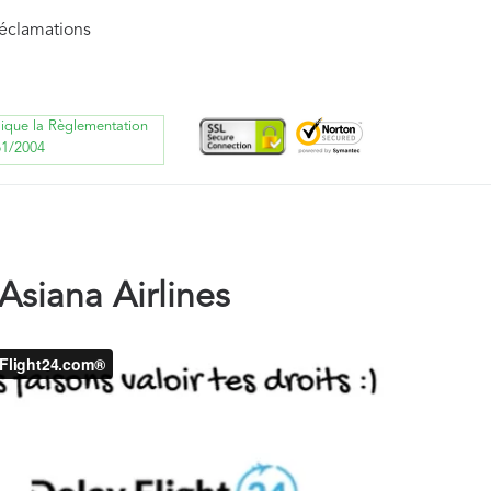
réclamations
lique la Règlementation
61/2004
siana Airlines