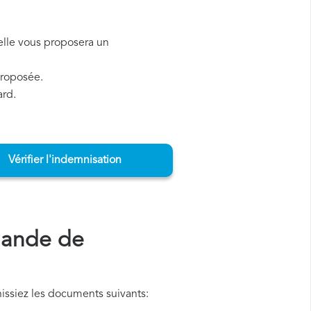
, elle vous proposera un
proposée.
ard.
Vérifier l'indemnisation
mande de
issiez les documents suivants: