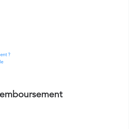
ent ?
le
remboursement