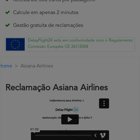
Receba até 600 euros por passageiro
Calcule em apenas 2 minutos
Gestão gratuita de reclamações
DelayFlight24 está em conformidade com o Regulamento
Comissão Européia CE 261/2004
Home
Asiana Airlines
Reclamação Asiana Airlines