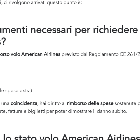
ci rivolgono arrivati questo punto è:
menti necessari per richiedere 
s?
orso volo
American Airlines
previsto dal Regolamento CE 261/20
le spese extra)
e una
coincidenza
, hai diritto al
rimborso delle spese
sostenute p
te, fatture e biglietti per poter dimostrare il danno subito.
lo stato volo American Airlines