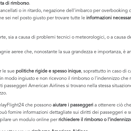
sta di rimborso
.
ancellati o in ritardo, negazione dell'imbarco per overbooking 
he sei nel posto giusto per trovare tutte le
informazioni necessar
orte, sia a causa di problemi tecnici o meteorologici, o a caus
agnie aeree che, nonostante la sua grandezza e importanza, è 
r le sue
politiche rigide e spesso inique
, soprattutto in caso di 
 in modo ingiusto e non ricevono il rimborso o l'indennizzo che ri
lti passeggeri American Airlines si trovano nella stessa situazi
zzo.
DelayFlight24 che possono
aiutare i passeggeri
a ottenere ciò che
uò fornire informazioni dettagliate sui diritti dei passeggeri e su 
compilare un modulo online per
richiedere il rimborso o l'indennizz