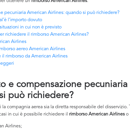
i per ottenere un
rimborso American Airlines
.
e pecuniaria American Airlines: quando si può richiedere?
al’è l’importo dovuto
ituazioni in cui non è previsto
er richiedere il rimborso American Airlines?
ican Airlines
imborso aereo American Airlines
 il rimborso da American Airlines
sseggeri
to e compensazione pecuniaria
si può richiedere?
ui la compagnia aerea sia la diretta responsabile del disservizio.
asi in cui è possibile richiedere il
rimborso American Airlines
o 
n Airlines;