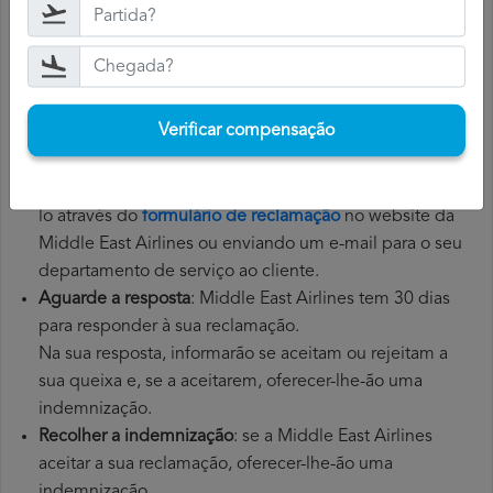
aconselhável que guarde todos os documentos
relacionados com o voo, tais como o cartão de
embarque, o bilhete e os recibos das despesas
adicionais que teve de pagar.
Verificar compensação
Apresente a reclamação Middle East Airlines
: depois de
ter explicado a sua situação à Middle East Airlines,
deverá apresentar uma reclamação formal. Poderá fazê-
lo através do
formulário de reclamação
no website da
Middle East Airlines ou enviando um e-mail para o seu
departamento de serviço ao cliente.
Aguarde a resposta
: Middle East Airlines tem 30 dias
para responder à sua reclamação.
Na sua resposta, informarão se aceitam ou rejeitam a
sua queixa e, se a aceitarem, oferecer-lhe-ão uma
indemnização.
Recolher a indemnização
: se a Middle East Airlines
aceitar a sua reclamação, oferecer-lhe-ão uma
indemnização.