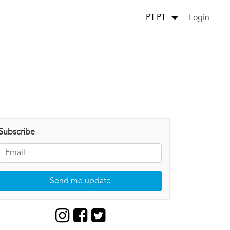
Login
PT-PT
Subscribe
Send me update