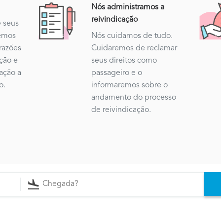
Nós administramos a
reivindicação
 seus
emos
Nós cuidamos de tudo.
 razões
Cuidaremos de reclamar
ação e
seus direitos como
ação a
passageiro e o
o.
informaremos sobre o
andamento do processo
de reivindicação.