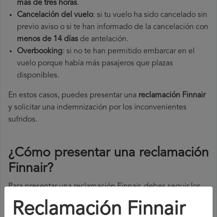
más de tres horas
.
Cancelación del vuelo
: si tu vuelo ha sido cancelado sin
previo aviso o si te han informado de la cancelación con
menos de 14 días
de antelación.
Overbooking
: si no te han permitido embarcar en el
vuelo porque había más pasajeros que plazas
disponibles.
En estos casos, puedes presentar una
reclamación Finnair​
y solicitar una indemnización por los inconvenientes
sufridos.
¿Cómo presentar una reclamación
Finnair
?
Para presentar una reclamación Finnair, debes seguir los
siguientes pasos:
Reclamación Finnair