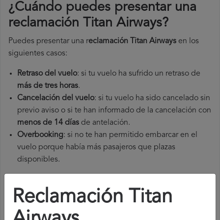
¿Cuándo puedes presentar una
reclamación Titan Airways
?
Puedes presentar una r
eclamación Titan Airways
en los
siguientes casos:
Retraso del vuelo
: si tu vuelo ha sufrido un retraso de
más de tres horas
.
Cancelación del vuelo
: si tu vuelo ha sido cancelado sin
previo aviso o si te han informado de la cancelación con
menos de 14 días
de antelación.
Overbooking
: si no te han permitido embarcar en el
vuelo porque había más pasajeros que plazas
disponibles.
En estos casos, puedes presentar una
reclamación Titan
Reclamación Titan
Airways​
y solicitar una indemnización por los
inconvenientes sufridos.
Airways