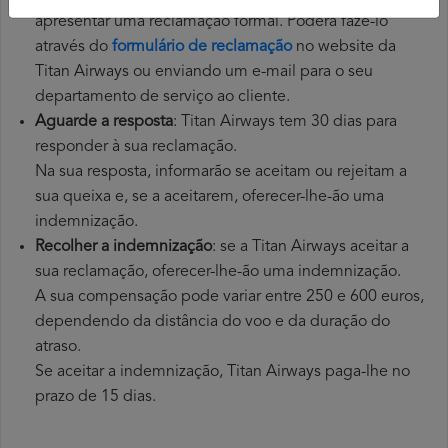
apresentar uma reclamação formal. Poderá fazê-lo
através do
formulário de reclamação
no website da
Titan Airways ou enviando um e-mail para o seu
departamento de serviço ao cliente.
Aguarde a resposta
: Titan Airways tem 30 dias para
responder à sua reclamação.
Na sua resposta, informarão se aceitam ou rejeitam a
sua queixa e, se a aceitarem, oferecer-lhe-ão uma
indemnização.
Recolher a indemnização
: se a Titan Airways aceitar a
sua reclamação, oferecer-lhe-ão uma indemnização.
A sua compensação pode variar entre 250 e 600 euros,
dependendo da distância do voo e da duração do
atraso.
Se aceitar a indemnização, Titan Airways paga-lhe no
prazo de 15 dias.