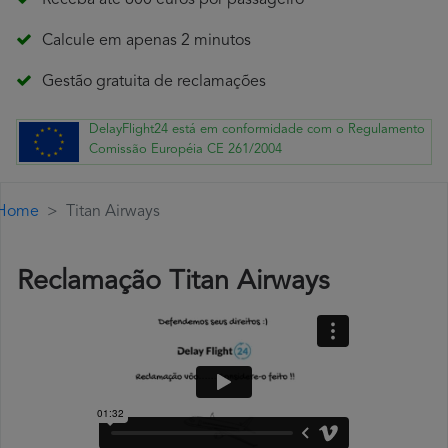
Receba até 600 euros por passageiro
Calcule em apenas 2 minutos
Gestão gratuita de reclamações
DelayFlight24 está em conformidade com o Regulamento
Comissão Européia CE 261/2004
Home
Titan Airways
Reclamação Titan Airways