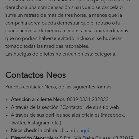
La normativa europea establece que los pasajeros tienen
derecho a una compensación si su vuelo se cancela o
sufre un retraso de más de tres horas, a menos que la
compañía
aérea pueda demostrar que el retraso o la
cancelación se debieron a circunstancias extraordinarias
que no podían haberse evitado incluso si se hubieran
tomado todas las medidas razonables.
Las huelgas de pilotos no entran en esta categoría.
Contactos Neos
Puedes contactar Neos, de las siguientes formas:
Atención al cliente Neos
: 0039 0331 232833
A través de la sección "Contacto" de su sitio web
A través de sus perfiles sociales oficiales (Facebook,
Twitter, Instagram, etc.)
Neos check-in online
: clicando
aquí
Dirección Neos
: Neos S.P.A., Via Della Chiesa, 68 21019