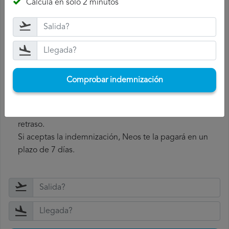
Espera la respuesta
: Neos tiene un plazo de 30 días
Calcula en solo 2 minutos
para responder a tu reclamación.
En su respuesta, te informarán si aceptan o rechazan tu
reclamación y, en caso de aceptarla, te ofrecerán una
indemnización.
Recoge la indemnización
: si Neos acepta tu
Comprobar indemnización
reclamación, te ofrecerán una indemnización. E
sta indemnización puede variar entre 250 y 600 euros,
dependiendo de la distancia del vuelo y del tiempo de
retraso.
Si aceptas la indemnización, Neos te la pagará en un
plazo de 7 días.