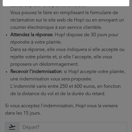
devez déposer une plainte officielle.
Vous pouvez le faire en remplissant le formulaire de
réclamation sur le site web de Hop! ou en envoyant un
courrier électronique à son service clientèle.
Attendez la réponse
: Hop! dispose de 30 jours pour
répondre à votre plainte.
Dans sa réponse, elle vous indiquera si elle accepte ou
rejette votre plainte et, si elle l'accepte, elle vous
proposera un dédommagement.
Recevoir l'indemnisation
: si Hop! accepte votre plainte,
une indemnisation vous sera proposée.
L'indemnité varie entre 250 et 600 euros, en fonction
de la distance du vol et de la durée du retard.
Si vous acceptez l'indemnisation, Hop! vous la versera
dans les 15 jours.