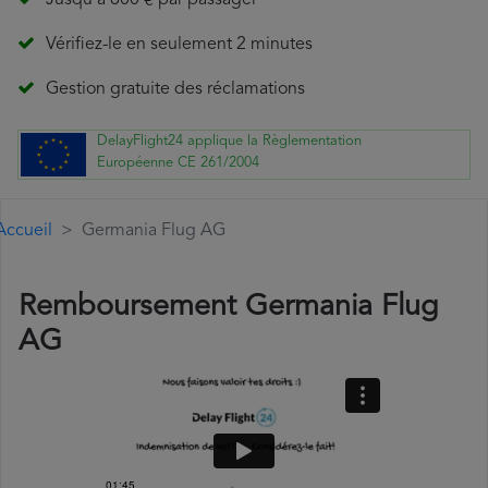
Jusqu'à 600 € par passager
Vérifiez-le en seulement 2 minutes
Gestion gratuite des réclamations
DelayFlight24 applique la Règlementation
Européenne CE 261/2004
Accueil
Germania Flug AG
Remboursement Germania Flug
AG