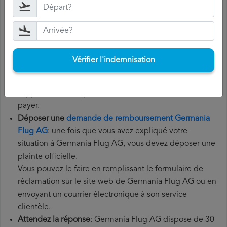
Rassemblez tous les documents
nécessaires: pour
déposer une demande de remboursement Germania
Flug AG, vous aurez besoin de votre numéro de vol, de
la date de départ, de l'aéroport d'origine et de
l'aéroport de destination. Il est également recommandé
Vérifier l'indemnisation
de conserver tous les documents relatifs au vol, tels que
la carte d'embarquement, le billet et les reçus des frais
supplémentaires que vous avez éventuellement dû
payer.
Déposer une
demande de remboursement Germania
Flug AG
: une fois que vous avez expliqué votre
situation à Germania Flug AG, vous devez déposer une
plainte officielle.
Vous pouvez le faire en remplissant le formulaire de
réclamation sur le site web de Germania Flug AG ou en
envoyant un courrier électronique à son service
clientèle.
Attendez la réponse
: Germania Flug AG dispose de 30