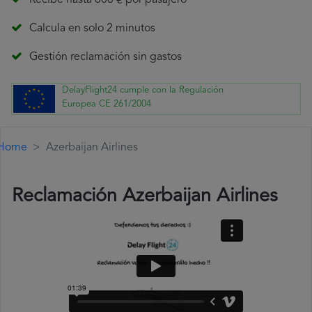
Recibe hasta 600 € por pasajero
Calcula en solo 2 minutos
Gestión reclamación sin gastos
DelayFlight24 cumple con la Regulación
Europea CE 261/2004
Home
Azerbaijan Airlines
Reclamación Azerbaijan Airlines