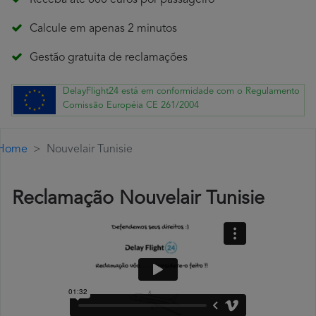
Receba até 600 euros por passageiro
Calcule em apenas 2 minutos
Gestão gratuita de reclamações
DelayFlight24 está em conformidade com o Regulamento
Comissão Européia CE 261/2004
Home
Nouvelair Tunisie
Reclamação Nouvelair Tunisie