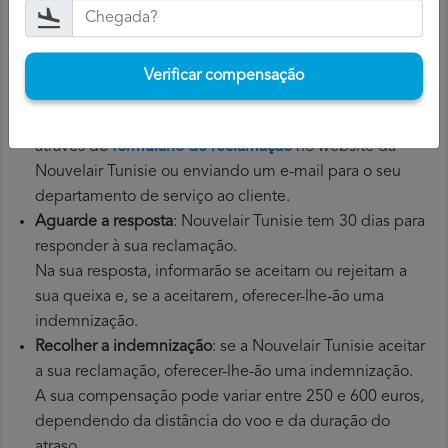
voo, tais como o cartão de embarque, o bilhete e os
recibos das despesas adicionais que teve de pagar.
Apresente a reclamação Nouvelair Tunisie
: depois de
Verificar compensação
ter explicado a sua situação à Nouvelair Tunisie, deverá
apresentar uma reclamação formal. Poderá fazê-lo
através do
formulário de reclamação
no website da
Nouvelair Tunisie ou enviando um e-mail para o seu
departamento de serviço ao cliente.
Aguarde a resposta
: Nouvelair Tunisie tem 30 dias para
responder à sua reclamação.
Na sua resposta, informarão se aceitam ou rejeitam a
sua queixa e, se a aceitarem, oferecer-lhe-ão uma
indemnização.
Recolher a indemnização
: se a Nouvelair Tunisie aceitar
a sua reclamação, oferecer-lhe-ão uma indemnização.
A sua compensação pode variar entre 250 e 600 euros,
dependendo da distância do voo e da duração do
atraso.