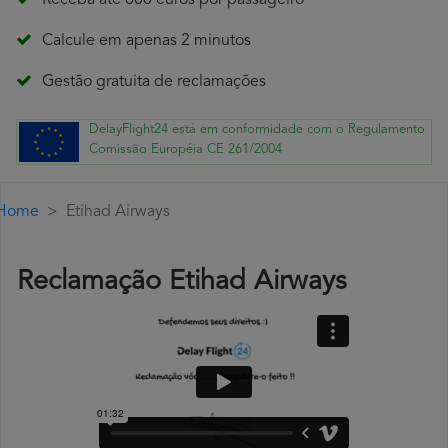
Receba até 600 euros por passageiro
Calcule em apenas 2 minutos
Gestão gratuita de reclamações
DelayFlight24 está em conformidade com o Regulamento
Comissão Européia CE 261/2004
Home
Etihad Airways
Reclamação Etihad Airways